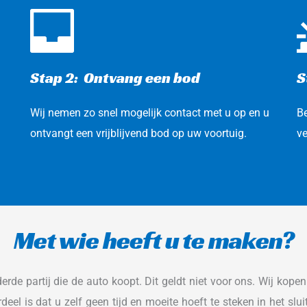
Stap 2:  Ontvang een bod 
S
Wij nemen zo snel mogelijk contact met u op en u 
Be
ontvangt een vrijblijvend bod op uw voortuig.
ve
Met wie heeft u te maken?
erde partij die de auto koopt. Dit geldt niet voor ons. Wij kope
eel is dat u zelf geen tijd en moeite hoeft te steken in het sluit