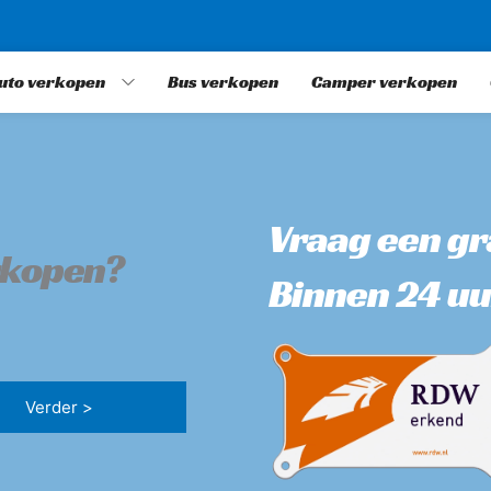
uto verkopen
Bus verkopen
Camper verkopen
Vraag een gra
rkopen?
Binnen 24 uu