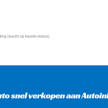
ing (wacht op keuren-status)
to snel verkopen aan Autoi