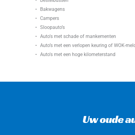
Bestelbussen
Bakwagens
Campers
Sloopauto’s
Auto's met schade of mankementen
Auto’s met een verlopen keuring of WOK-meld
Auto's met een hoge kilometerstand
Uw oude au