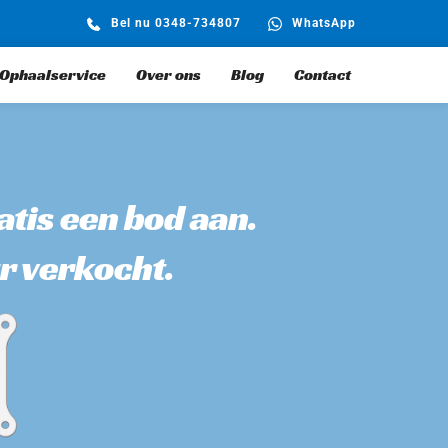
Bel nu 0348-734807
WhatsApp
Ophaalservice
Over ons
Blog
Contact
tis een bod aan. 
r verkocht.