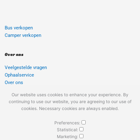
professionele service voor het verkopen van auto’s
zonder geldige APK.
Bus verkopen
Camper verkopen
Over ons
Veelgestelde vragen 
Ophaalservice
Over ons
Contact 
Our website uses cookies to enhance your experience. By
Sitemap
continuing to use our website, you are agreeing to our use of
Blog 
cookies. Necessary cookies are always enabled.
Preferences:
AUTOINKOOP24H
Statistical:
Marketing: