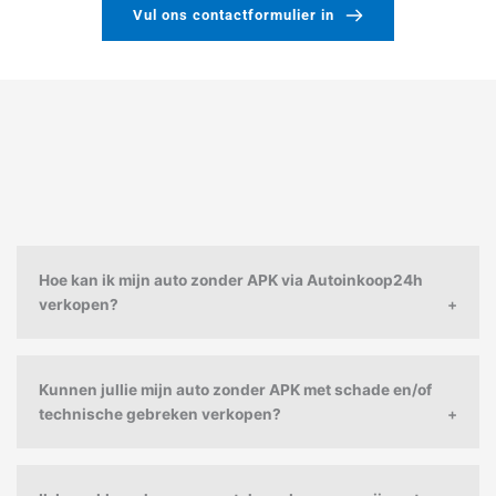
Vul ons contactformulier in
Hoe kan ik mijn auto zonder APK via Autoinkoop24h
verkopen?
Bij Autoinkoop24h begrijpen we dat het soms lastig kan
zijn om een auto zonder geldige APK te verkopen. Gelukkig
kopen we auto’s zonder APK. Als u uw auto zonder geldige
Kunnen jullie mijn auto zonder APK met schade en/of
APK wilt verkopen, kunt u eenvoudig contact met ons
technische gebreken verkopen?
opnemen via onze website voor een gratis taxatie. Onze
Ja, Autoinkoop24h is geïnteresseerd in het kopen van
professionele inkopers zullen uw auto beoordelen en een
auto’s zonder APK, zelfs als ze schade hebben of
eerlijk aanbod doen. Als u akkoord gaat, regelen wij de
technische gebreken vertonen. Ons netwerk van inkopers