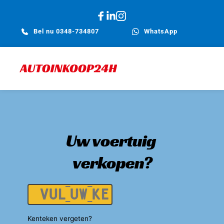
Bel nu 0348-734807
WhatsApp
Uw voertuig 
verkopen?
Kenteken
Kenteken vergeten?