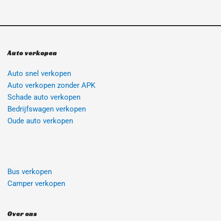
Gemak: Wij nemen de stress en moeite weg bij het
verkopen van een auto zonder geldige APK door het
gehele proces voor u te regelen.
Snelle verkoop: We streven ernaar om uw auto
Auto verkopen
zonder APK snel te taxeren en een aanbieding te
doen, zodat u snel van uw auto af bent.
Auto snel verkopen
Geen beperkingen: Ongeacht de staat van uw auto
Auto verkopen zonder APK
of het ontbreken van een geldige APK, we zijn
Schade auto verkopen
geïnteresseerd in uw voertuig.
Bedrijfswagen verkopen
Betrouwbare service: Autoinkoop24h heeft een
Oude auto verkopen 
goede reputatie en biedt een betrouwbare en
professionele service voor het verkopen van auto’s
zonder geldige APK.
Bus verkopen
Camper verkopen
Over ons